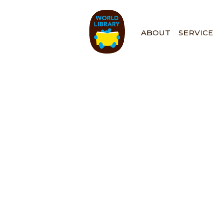
ペ
ー
ジ
ABOUT
SERVICE
の
先
頭
で
す