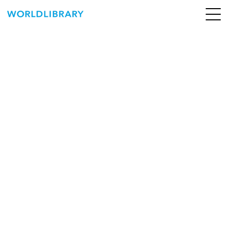
ペ
ー
ジ
の
ABOUT
先
頭
SERVICE
で
す
BOOKS
NEWS
CONTACT
WORLDLIBRARY Personal ログイン（個人）
WORLDLIBRAY RENTAL ログイン（法人）
SHOP