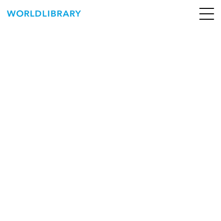
ペ
ー
ジ
の
ABOUT
先
頭
SERVICE
で
す
BOOKS
NEWS
CONTACT
WORLDLIBRARY Personal ログイン（個人）
WORLDLIBRAY RENTAL ログイン（法人）
SHOP