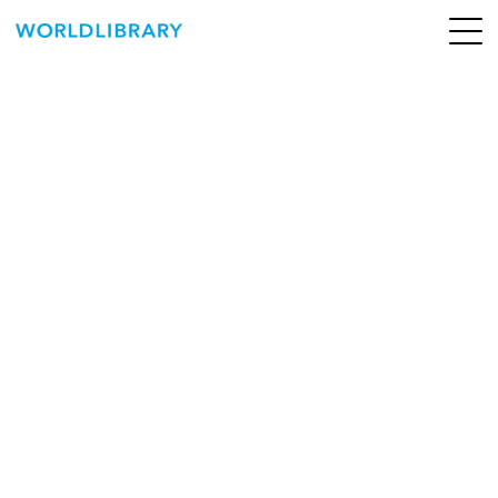
ペ
ー
ジ
の
ABOUT
先
頭
SERVICE
で
す
BOOKS
NEWS
CONTACT
WORLDLIBRARY Personal ログイン（個人）
WORLDLIBRAY RENTAL ログイン（法人）
SHOP