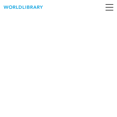
ペ
ー
ジ
の
ABOUT
先
頭
SERVICE
で
す
BOOKS
NEWS
CONTACT
WORLDLIBRARY Personal ログイン（個人）
WORLDLIBRAY RENTAL ログイン（法人）
SHOP