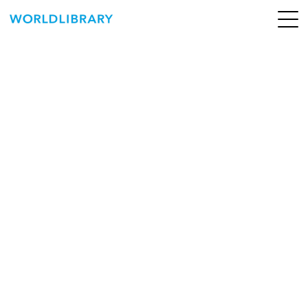
ペ
ー
ジ
の
ABOUT
先
頭
SERVICE
で
す
BOOKS
NEWS
CONTACT
WORLDLIBRARY Personal ログイン（個人）
WORLDLIBRAY RENTAL ログイン（法人）
SHOP