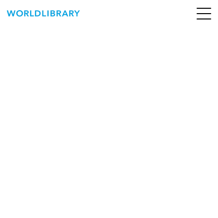
ペ
ー
ジ
の
ABOUT
先
頭
SERVICE
で
す
BOOKS
NEWS
CONTACT
WORLDLIBRARY Personal ログイン（個人）
WORLDLIBRAY RENTAL ログイン（法人）
SHOP