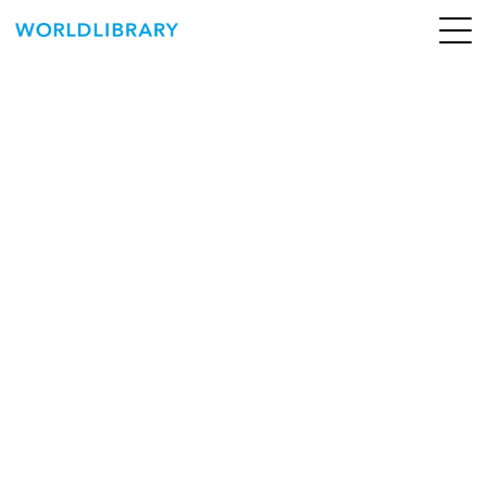
ペ
ー
ジ
の
ABOUT
先
頭
SERVICE
で
す
BOOKS
NEWS
CONTACT
WORLDLIBRARY Personal ログイン（個人）
WORLDLIBRAY RENTAL ログイン（法人）
SHOP