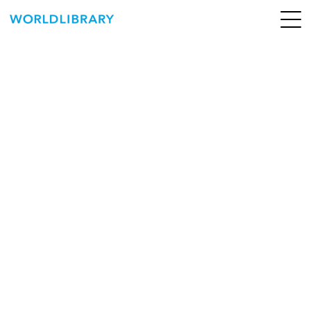
ペ
ー
ジ
の
ABOUT
先
頭
SERVICE
で
す
BOOKS
NEWS
CONTACT
WORLDLIBRARY Personal ログイン（個人）
WORLDLIBRAY RENTAL ログイン（法人）
SHOP