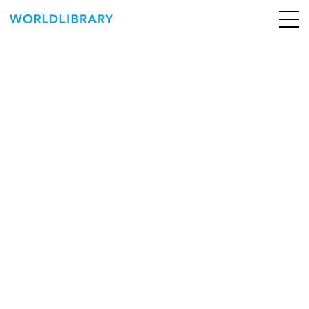
ペ
ー
ジ
の
ABOUT
先
頭
SERVICE
で
す
BOOKS
NEWS
CONTACT
WORLDLIBRARY Personal ログイン（個人）
WORLDLIBRAY RENTAL ログイン（法人）
SHOP