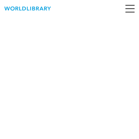
ペ
ー
ジ
の
ABOUT
先
頭
SERVICE
で
す
BOOKS
NEWS
CONTACT
WORLDLIBRARY Personal ログイン（個人）
WORLDLIBRAY RENTAL ログイン（法人）
SHOP