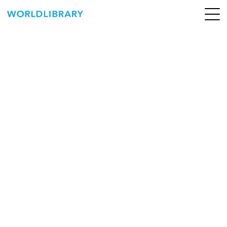
ペ
ー
ジ
の
ABOUT
先
頭
SERVICE
で
す
BOOKS
NEWS
CONTACT
WORLDLIBRARY Personal ログイン（個人）
WORLDLIBRAY RENTAL ログイン（法人）
SHOP