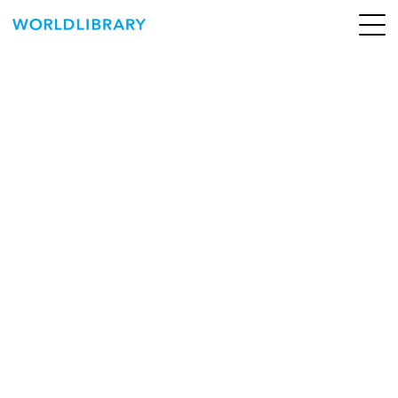
ペ
ー
ジ
の
ABOUT
先
頭
SERVICE
で
す
BOOKS
NEWS
CONTACT
WORLDLIBRARY Personal ログイン（個人）
WORLDLIBRAY RENTAL ログイン（法人）
SHOP