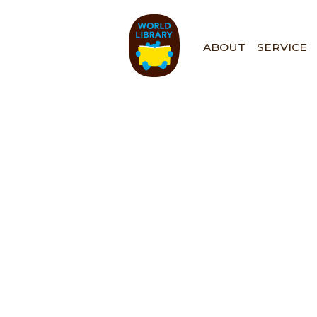
ペ
ー
ジ
ABOUT
SERVICE
の
先
頭
で
す