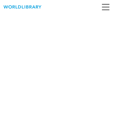
ペ
ー
ジ
の
ABOUT
先
頭
SERVICE
で
す
BOOKS
NEWS
CONTACT
WORLDLIBRARY Personal ログイン（個人）
WORLDLIBRAY RENTAL ログイン（法人）
SHOP