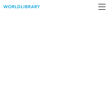
ペ
ー
ジ
の
ABOUT
先
頭
SERVICE
で
す
BOOKS
NEWS
CONTACT
WORLDLIBRARY Personal ログイン（個人）
WORLDLIBRAY RENTAL ログイン（法人）
SHOP