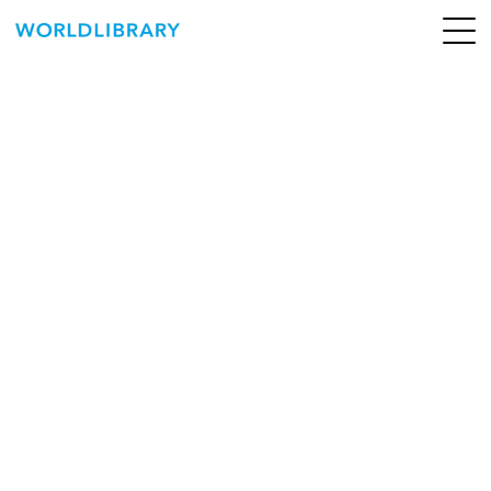
ペ
ー
ジ
の
ABOUT
先
頭
SERVICE
で
す
BOOKS
NEWS
CONTACT
WORLDLIBRARY Personal ログイン（個人）
WORLDLIBRAY RENTAL ログイン（法人）
SHOP