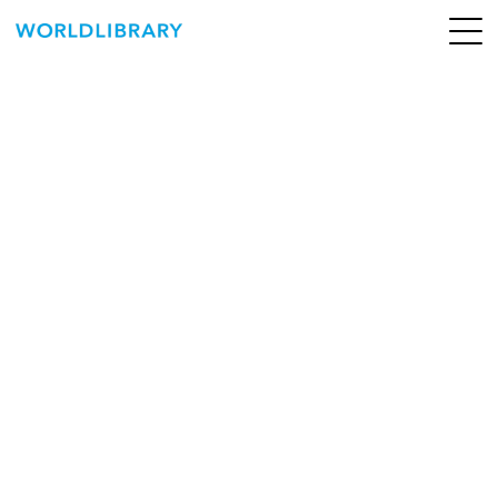
ペ
ー
ジ
の
ABOUT
先
頭
SERVICE
で
す
BOOKS
NEWS
CONTACT
WORLDLIBRARY Personal ログイン（個人）
WORLDLIBRAY RENTAL ログイン（法人）
SHOP