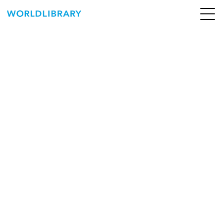
ペ
ー
ジ
の
ABOUT
先
頭
SERVICE
で
す
BOOKS
NEWS
CONTACT
WORLDLIBRARY Personal ログイン（個人）
WORLDLIBRAY RENTAL ログイン（法人）
SHOP