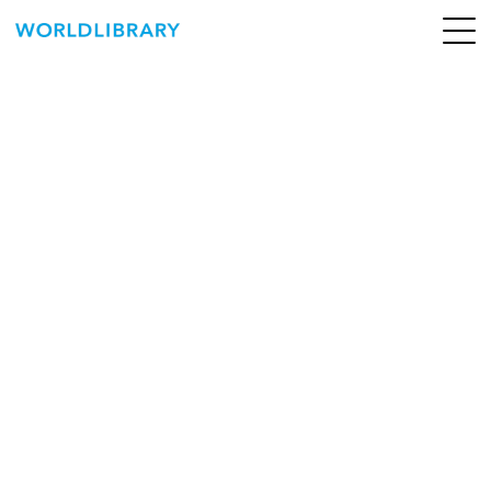
ペ
ー
ジ
の
ABOUT
先
頭
SERVICE
で
す
BOOKS
NEWS
CONTACT
WORLDLIBRARY Personal ログイン（個人）
WORLDLIBRAY RENTAL ログイン（法人）
SHOP