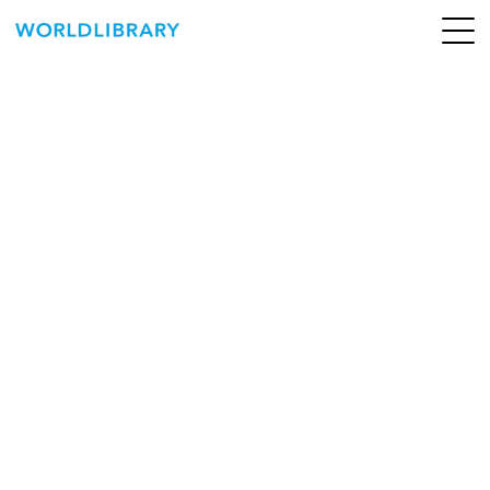
ペ
ー
ジ
の
ABOUT
先
頭
SERVICE
で
す
BOOKS
NEWS
CONTACT
WORLDLIBRARY Personal ログイン（個人）
WORLDLIBRAY RENTAL ログイン（法人）
SHOP