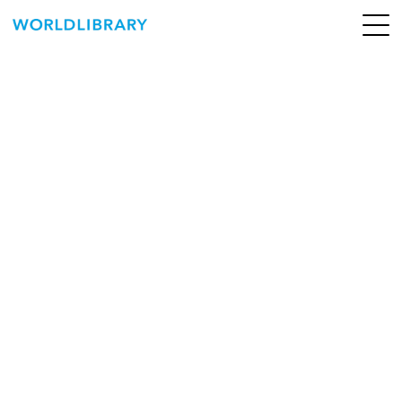
ペ
ー
ジ
の
ABOUT
先
頭
SERVICE
で
す
BOOKS
NEWS
CONTACT
WORLDLIBRARY Personal ログイン（個人）
WORLDLIBRAY RENTAL ログイン（法人）
SHOP