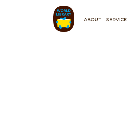
ペ
ー
ジ
ABOUT
SERVICE
の
先
頭
で
す