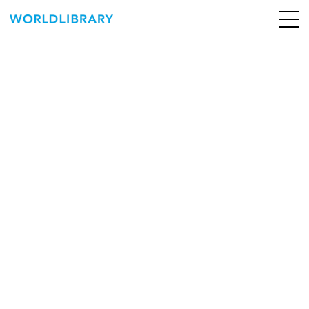
ペ
ー
ジ
の
ABOUT
先
頭
SERVICE
で
す
BOOKS
NEWS
CONTACT
WORLDLIBRARY Personal ログイン（個人）
WORLDLIBRAY RENTAL ログイン（法人）
SHOP