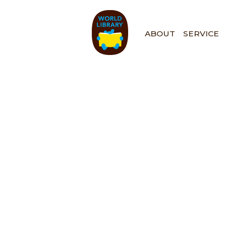
ペ
ー
ジ
ABOUT
SERVICE
の
先
頭
で
す