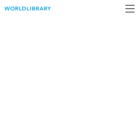
ペ
ー
ジ
の
ABOUT
先
頭
SERVICE
で
す
BOOKS
NEWS
CONTACT
WORLDLIBRARY Personal ログイン（個人）
WORLDLIBRAY RENTAL ログイン（法人）
SHOP