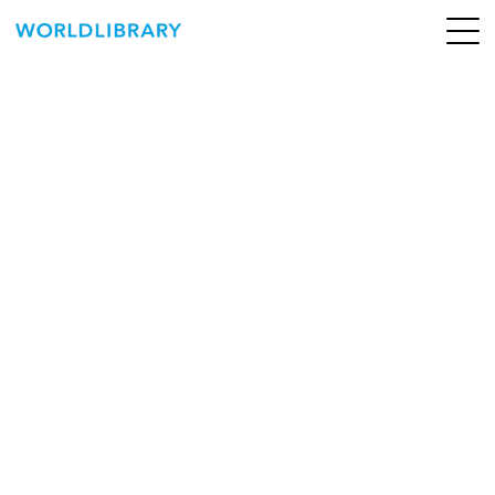
ペ
ー
ジ
の
ABOUT
先
頭
SERVICE
で
す
BOOKS
NEWS
CONTACT
WORLDLIBRARY Personal ログイン（個人）
WORLDLIBRAY RENTAL ログイン（法人）
SHOP