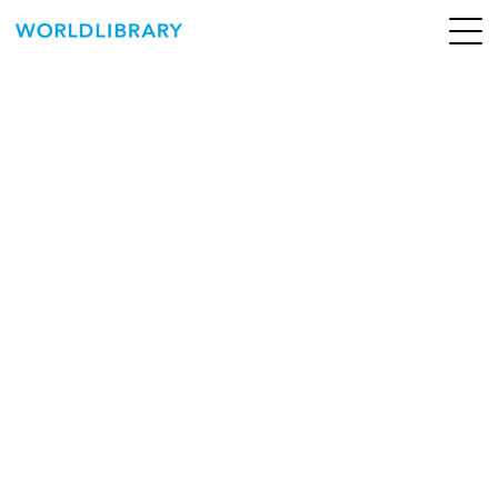
ペ
ー
ジ
の
ABOUT
先
頭
SERVICE
で
す
BOOKS
NEWS
CONTACT
WORLDLIBRARY Personal ログイン（個人）
WORLDLIBRAY RENTAL ログイン（法人）
SHOP