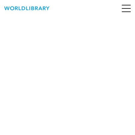
ペ
ー
ジ
の
ABOUT
先
頭
SERVICE
で
す
BOOKS
NEWS
CONTACT
WORLDLIBRARY Personal ログイン（個人）
WORLDLIBRAY RENTAL ログイン（法人）
SHOP