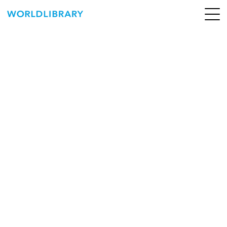
ペ
ー
ジ
の
ABOUT
先
頭
SERVICE
で
す
BOOKS
NEWS
CONTACT
WORLDLIBRARY Personal ログイン（個人）
WORLDLIBRAY RENTAL ログイン（法人）
SHOP