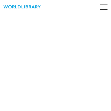
ペ
ー
ジ
の
ABOUT
先
頭
SERVICE
で
す
BOOKS
NEWS
CONTACT
WORLDLIBRARY Personal ログイン（個人）
WORLDLIBRAY RENTAL ログイン（法人）
SHOP