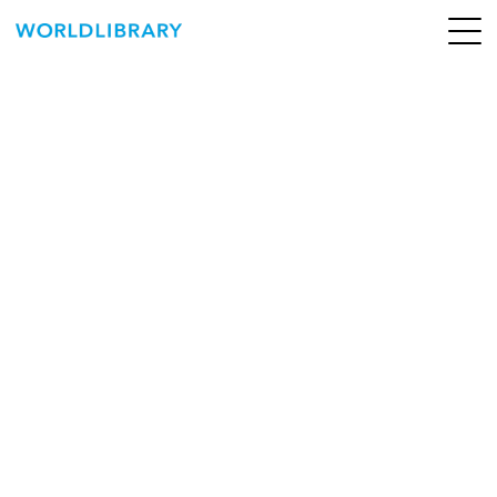
ペ
ー
ジ
の
ABOUT
先
頭
SERVICE
で
す
BOOKS
NEWS
CONTACT
WORLDLIBRARY Personal ログイン（個人）
WORLDLIBRAY RENTAL ログイン（法人）
SHOP