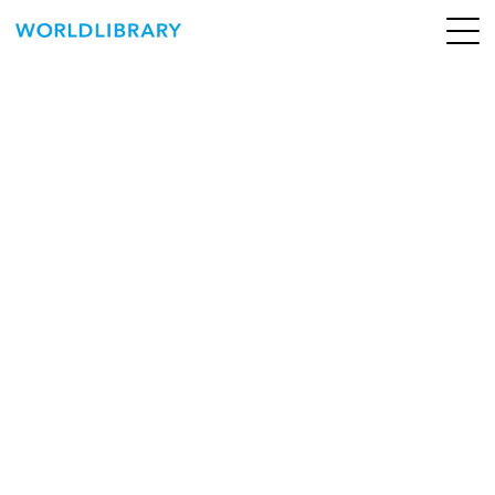
ペ
ー
ジ
の
ABOUT
先
頭
SERVICE
で
す
BOOKS
NEWS
CONTACT
WORLDLIBRARY Personal ログイン（個人）
WORLDLIBRAY RENTAL ログイン（法人）
SHOP