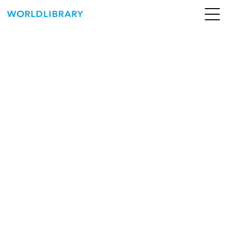
ペ
ー
ジ
の
ABOUT
先
頭
SERVICE
で
す
BOOKS
NEWS
CONTACT
WORLDLIBRARY Personal ログイン（個人）
WORLDLIBRAY RENTAL ログイン（法人）
SHOP