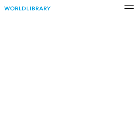
ペ
ー
ジ
の
ABOUT
先
頭
SERVICE
で
す
BOOKS
NEWS
CONTACT
WORLDLIBRARY Personal ログイン（個人）
WORLDLIBRAY RENTAL ログイン（法人）
SHOP