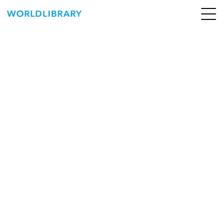
ペ
ー
ジ
の
ABOUT
先
頭
SERVICE
で
す
BOOKS
NEWS
CONTACT
WORLDLIBRARY Personal ログイン（個人）
WORLDLIBRAY RENTAL ログイン（法人）
SHOP