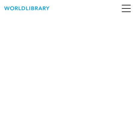
ペ
ー
ジ
の
ABOUT
先
頭
SERVICE
で
す
BOOKS
NEWS
CONTACT
WORLDLIBRARY Personal ログイン（個人）
WORLDLIBRAY RENTAL ログイン（法人）
SHOP