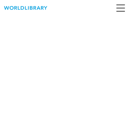
ペ
ー
ジ
の
ABOUT
先
頭
SERVICE
で
す
BOOKS
NEWS
CONTACT
WORLDLIBRARY Personal ログイン（個人）
WORLDLIBRAY RENTAL ログイン（法人）
SHOP