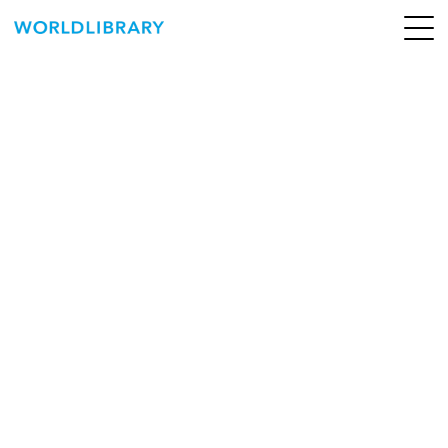
ペ
ー
ジ
の
ABOUT
先
頭
SERVICE
で
す
BOOKS
NEWS
CONTACT
WORLDLIBRARY Personal ログイン（個人）
WORLDLIBRAY RENTAL ログイン（法人）
SHOP