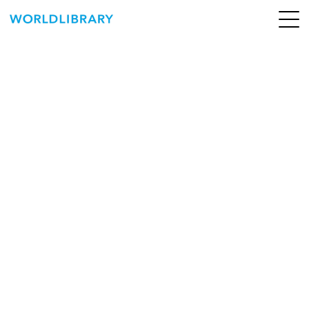
ペ
ー
ジ
の
ABOUT
先
頭
SERVICE
で
す
BOOKS
NEWS
CONTACT
WORLDLIBRARY Personal ログイン（個人）
WORLDLIBRAY RENTAL ログイン（法人）
SHOP