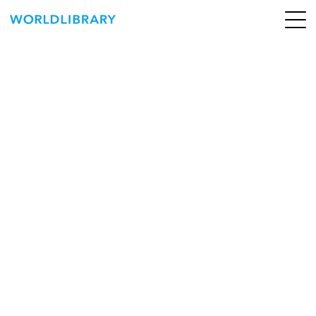
ペ
ー
ジ
の
ABOUT
先
頭
SERVICE
で
す
BOOKS
NEWS
CONTACT
WORLDLIBRARY Personal ログイン（個人）
WORLDLIBRAY RENTAL ログイン（法人）
SHOP