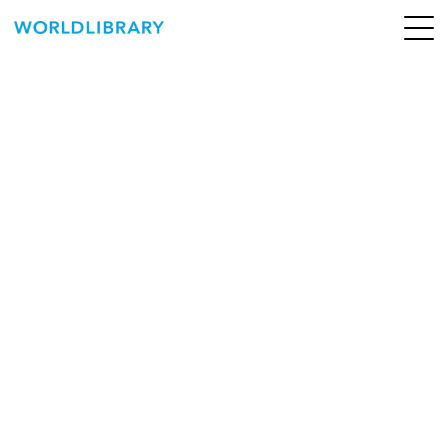
ペ
ー
ジ
の
ABOUT
先
頭
SERVICE
で
す
BOOKS
NEWS
CONTACT
WORLDLIBRARY Personal ログイン（個人）
WORLDLIBRAY RENTAL ログイン（法人）
SHOP