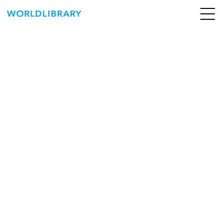
ペ
ー
ジ
の
ABOUT
先
頭
SERVICE
で
す
BOOKS
NEWS
CONTACT
WORLDLIBRARY Personal ログイン（個人）
WORLDLIBRAY RENTAL ログイン（法人）
SHOP