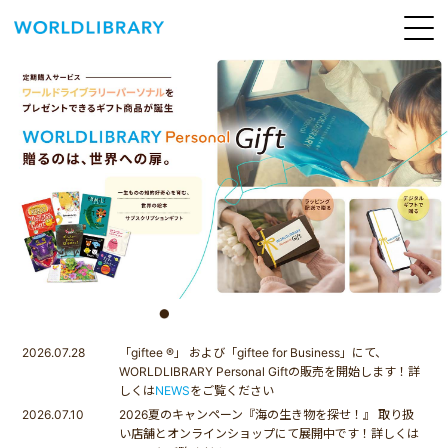
ペ
ー
ジ
の
ABOUT
先
頭
SERVICE
で
す
BOOKS
NEWS
CONTACT
WORLDLIBRARY Personal ログイン（個人）
WORLDLIBRAY RENTAL ログイン（法人）
SHOP
2026.07.28
「giftee ®」 および「giftee for Business」にて、
WORLDLIBRARY Personal Giftの販売を開始します！詳
しくは
NEWS
をご覧ください
2026.07.10
2026夏のキャンペーン『海の生き物を探せ！』 取り扱
い店舗とオンラインショップにて展開中です！詳しくは