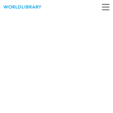
ペ
ー
ジ
の
ABOUT
先
頭
SERVICE
で
す
BOOKS
NEWS
CONTACT
WORLDLIBRARY Personal ログイン（個人）
WORLDLIBRAY RENTAL ログイン（法人）
SHOP