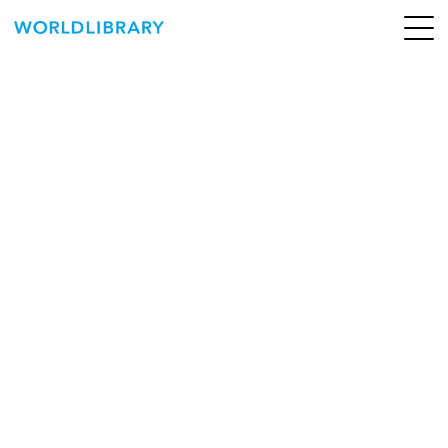
ペ
ー
ジ
の
ABOUT
先
頭
SERVICE
で
す
BOOKS
NEWS
CONTACT
WORLDLIBRARY Personal ログイン（個人）
WORLDLIBRAY RENTAL ログイン（法人）
SHOP