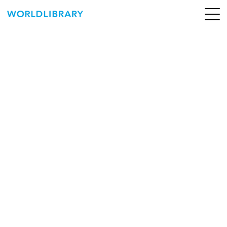
ペ
ー
ジ
の
ABOUT
先
頭
SERVICE
で
す
BOOKS
NEWS
CONTACT
WORLDLIBRARY Personal ログイン（個人）
WORLDLIBRAY RENTAL ログイン（法人）
SHOP