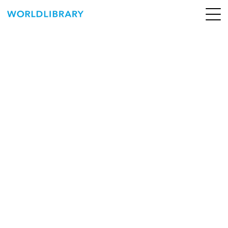
ペ
ー
ジ
の
ABOUT
先
頭
SERVICE
で
す
BOOKS
NEWS
CONTACT
WORLDLIBRARY Personal ログイン（個人）
WORLDLIBRAY RENTAL ログイン（法人）
SHOP