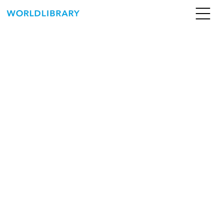
ペ
ー
ジ
の
ABOUT
先
頭
SERVICE
で
す
BOOKS
NEWS
CONTACT
WORLDLIBRARY Personal ログイン（個人）
WORLDLIBRAY RENTAL ログイン（法人）
SHOP