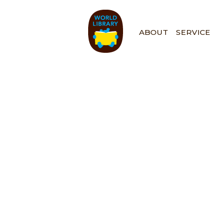
ペ
ー
ジ
ABOUT
SERVICE
の
先
頭
で
す